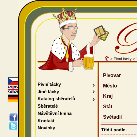
>
>
Pivní tácky
Pivovar
Pivní tácky
Město
Jiné tácky
Kraj
Katalog sběratelů
Sběratelé
Stát
Návštěvní kniha
Světadíl
Kontakt
Novinky
Třídit podle: