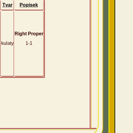
Tvar
Popisek
Right Proper
kulaty
1-1