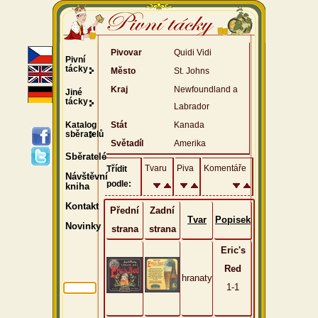
Pivovar
Quidi Vidi
Pivní
tácky
Město
St. Johns
Kraj
Newfoundland a
Jiné
tácky
Labrador
Katalog
Stát
Kanada
sběratelů
Světadíl
Amerika
Sběratelé
Tvaru
Piva
Komentáře
Třídit
Návštěvní
podle:
kniha
Kontakt
Přední
Zadní
Tvar
Popisek
Novinky
strana
strana
Eric's
Red
hranaty
1-1