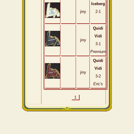
Iceberg
jiny
2-1
Quidi
Vidi
jiny
3-1
Premium
Quidi
Vidi
jiny
3-2
Eric's
1