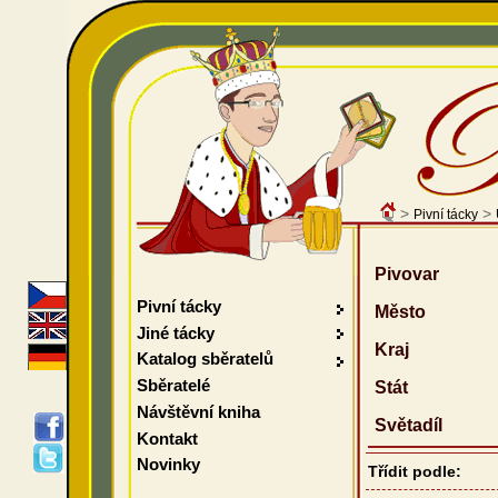
>
>
Pivní tácky
Pivovar
Pivní tácky
Město
Jiné tácky
Kraj
Katalog sběratelů
Sběratelé
Stát
Návštěvní kniha
Světadíl
Kontakt
Novinky
Třídit podle: