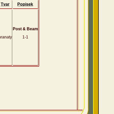
Tvar
Popisek
Post & Beam
hranaty
1-1