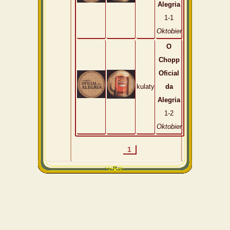
Alegria
1-1
Oktobier
O
Chopp
Oficial
kulaty
da
Alegria
1-2
Oktobier
1