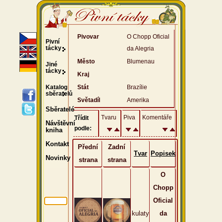
Pivovar
O Chopp Oficial
Pivní
tácky
da Alegria
Město
Blumenau
Jiné
tácky
Kraj
Katalog
Stát
Brazílie
sběratelů
Světadíl
Amerika
Sběratelé
Tvaru
Piva
Komentáře
Třídit
Návštěvní
podle:
kniha
Kontakt
Přední
Zadní
Tvar
Popisek
Novinky
strana
strana
O
Chopp
Oficial
kulaty
da