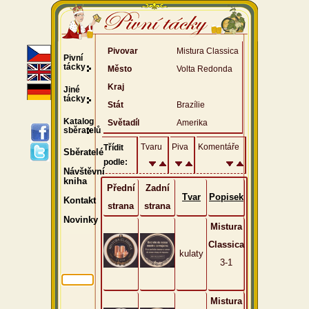
Pivovar
Mistura Classica
Pivní
tácky
Město
Volta Redonda
Kraj
Jiné
tácky
Stát
Brazílie
Katalog
Světadíl
Amerika
sběratelů
Tvaru
Piva
Komentáře
Třídit
Sběratelé
podle:
Návštěvní
kniha
Přední
Zadní
Tvar
Popisek
Kontakt
strana
strana
Novinky
Mistura
Classica
kulaty
3-1
Mistura