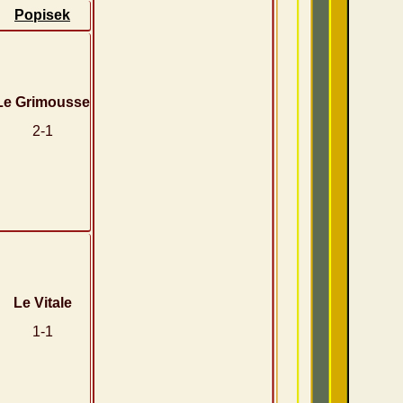
Popisek
Le Grimousse
2-1
Le Vitale
1-1