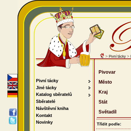
>
>
Pivní tácky
Pivovar
Pivní tácky
Město
Jiné tácky
Kraj
Katalog sběratelů
Sběratelé
Stát
Návštěvní kniha
Světadíl
Kontakt
Novinky
Třídit podle: