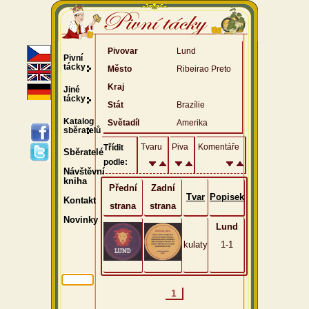
Pivovar
Lund
Pivní
tácky
Město
Ribeirao Preto
Kraj
Jiné
tácky
Stát
Brazílie
Katalog
Světadíl
Amerika
sběratelů
Tvaru
Piva
Komentáře
Třídit
Sběratelé
podle:
Návštěvní
kniha
Přední
Zadní
Tvar
Popisek
Kontakt
strana
strana
Novinky
Lund
kulaty
1-1
1