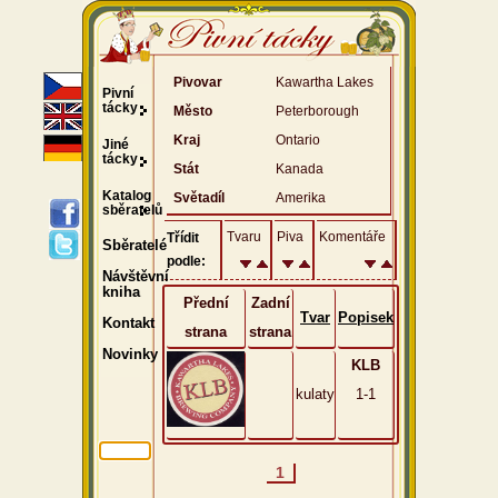
Pivovar
Kawartha Lakes
Pivní
tácky
Město
Peterborough
Kraj
Ontario
Jiné
tácky
Stát
Kanada
Katalog
Světadíl
Amerika
sběratelů
Tvaru
Piva
Komentáře
Třídit
Sběratelé
podle:
Návštěvní
kniha
Přední
Zadní
Tvar
Popisek
Kontakt
strana
strana
Novinky
KLB
kulaty
1-1
1