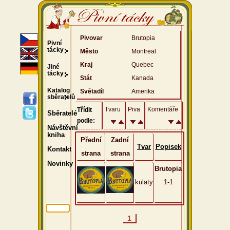
Pivovar
Brutopia
Pivní
tácky
Město
Montreal
Kraj
Quebec
Jiné
tácky
Stát
Kanada
Katalog
Světadíl
Amerika
sběratelů
Tvaru
Piva
Komentáře
Třídit
Sběratelé
podle:
Návštěvní
kniha
Přední
Zadní
Tvar
Popisek
Kontakt
strana
strana
Novinky
Brutopia
kulaty
1-1
1