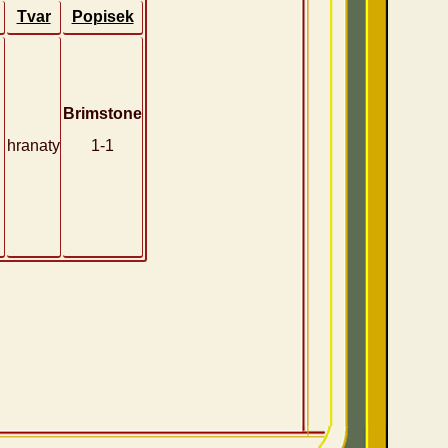
Tvar
Popisek
Brimstone
hranaty
1-1