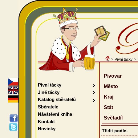
>
>
Pivní tácky
Pivovar
Pivní tácky
Město
Jiné tácky
Kraj
Katalog sběratelů
Sběratelé
Stát
Návštěvní kniha
Světadíl
Kontakt
Novinky
Třídit podle: