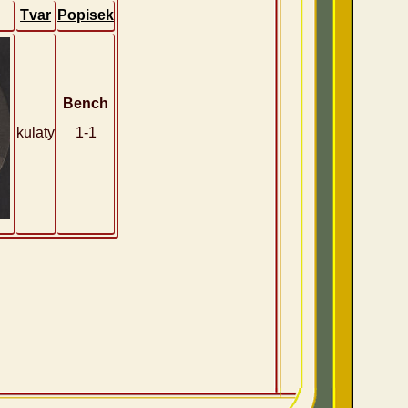
Tvar
Popisek
Bench
kulaty
1-1