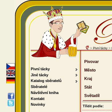
>
>
Pivní tácky
Pivovar
Pivní tácky
Město
Jiné tácky
Kraj
Katalog sběratelů
Sběratelé
Stát
Návštěvní kniha
Světadíl
Kontakt
Novinky
Třídit podle: