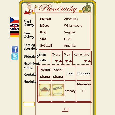
Pivovar
AleWerks
Pivní
tácky
Město
Williamsburg
Kraj
Virginie
Jiné
tácky
Stát
USA
Katalog
Světadíl
Amerika
sběratelů
Tvaru
Piva
Komentáře
Třídit
Sběratelé
podle:
Návštěvní
kniha
Přední
Zadní
Tvar
Popisek
Kontakt
strana
strana
Novinky
Alewerks
hranaty
1-1
1