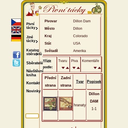
Pivovar
Dillon Dam
Pivní
tácky
Město
Dillon
Kraj
Colorado
Jiné
tácky
Stát
USA
Katalog
Světadíl
Amerika
sběratelů
Tvaru
Piva
Komentáře
Třídit
Sběratelé
podle:
Návštěvní
kniha
Přední
Zadní
Tvar
Popisek
Kontakt
strana
strana
Novinky
Dillon
DAM
hranaty
1-1