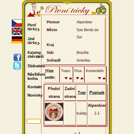
Pivovar
Alpenbier
Pivní
tácky
Město
Sao Bento do
Sul
Jiné
tácky
Kraj
Katalog
Stát
Brazílie
sběratelů
Světadíl
Amerika
Sběratelé
Tvaru
Piva
Komentáře
Třídit
Návštěvní
podle:
kniha
Kontakt
Přední
Zadní
Tvar
Popisek
Novinky
strana
strana
Alpenbier
kulaty
1-1