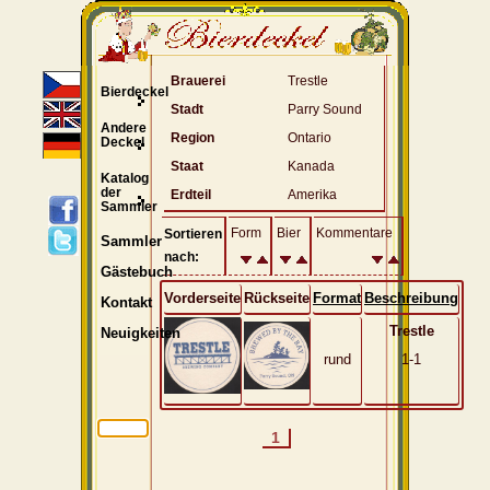
Brauerei
Trestle
Bierdeckel
Stadt
Parry Sound
Andere
Region
Ontario
Deckel
Staat
Kanada
Katalog
der
Erdteil
Amerika
Sammler
Form
Bier
Kommentare
Sortieren
Sammler
nach:
Gästebuch
Vorderseite
Rückseite
Format
Beschreibung
Kontakt
Trestle
Neuigkeiten
rund
1-1
1