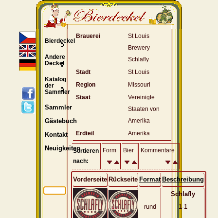
Brauerei
St Louis
Bierdeckel
Brewery
Andere
Schlafly
Deckel
Stadt
St Louis
Katalog
Region
Missouri
der
Sammler
Staat
Vereinigte
Sammler
Staaten von
Amerika
Gästebuch
Erdteil
Amerika
Kontakt
Neuigkeiten
Form
Bier
Kommentare
Sortieren
nach:
Vorderseite
Rückseite
Format
Beschreibung
Schlafly
rund
1-1