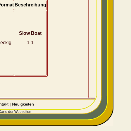
Format
Beschreibung
Slow Boat
eckig
1-1
ntakt
|
Neuigkeiten
Karte der Webseiten