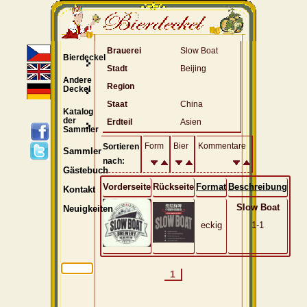
Brauerei
Slow Boat
Bierdeckel
Stadt
Beijing
Andere
Region
Deckel
Staat
China
Katalog
der
Erdteil
Asien
Sammler
Form
Bier
Kommentare
Sortieren
Sammler
nach:
Gästebuch
Vorderseite
Rückseite
Format
Beschreibung
Kontakt
Slow Boat
Neuigkeiten
eckig
1-1
1