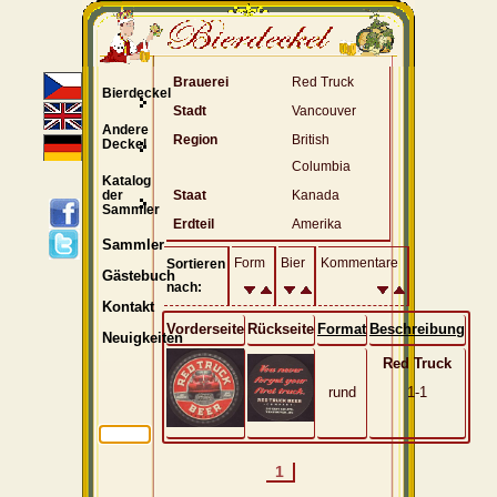
Brauerei
Red Truck
Bierdeckel
Stadt
Vancouver
Andere
Region
British
Deckel
Columbia
Katalog
der
Staat
Kanada
Sammler
Erdteil
Amerika
Sammler
Form
Bier
Kommentare
Sortieren
Gästebuch
nach:
Kontakt
Vorderseite
Rückseite
Format
Beschreibung
Neuigkeiten
Red Truck
rund
1-1
1