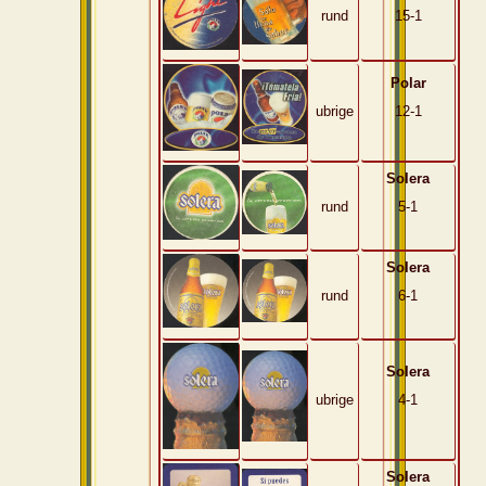
rund
15-1
Polar
ubrige
12-1
Solera
rund
5-1
Solera
rund
6-1
Solera
ubrige
4-1
Solera