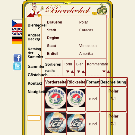
Brauerei
Polar
Bierdeckel
Stadt
Caracas
Andere
Region
Deckel
Staat
Venezuela
Katalog
der
Erdteil
Amerika
Sammler
Form
Bier
Kommentare
Sortieren
Sammler
nach:
Gästebuch
Vorderseite
Rückseite
Format
Beschreibung
Kontakt
Polar
Neuigkeiten
rund
3-1
Polar
rund
7-1