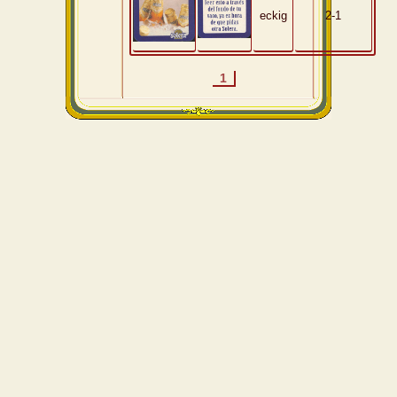
eckig
2-1
1