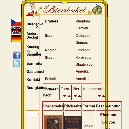
Brauerei
Phantom
Bierdeckel
Canyon
Andere
Stadt
Colorado
Deckel
Springs
Katalog
Region
Colorado
der
Sammler
Staat
Vereinigte
Sammler
Staaten von
Amerika
Gästebuch
Erdteil
Amerika
Kontakt
Neuigkeiten
Form
Bier
Kommentare
Sortieren
nach:
Vorderseite
Rückseite
Format
Beschreibung
Phantom
Canyon
eckig