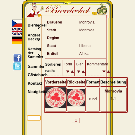
Brauerei
Monrovia
Bierdeckel
Stadt
Monrovia
Andere
Region
Deckel
Staat
Liberia
Katalog
der
Erdteil
Afrika
Sammler
Form
Bier
Kommentare
Sortieren
Sammler
nach:
Gästebuch
Vorderseite
Rückseite
Format
Beschreibung
Kontakt
Monrovia
Neuigkeiten
rund
1-1
1