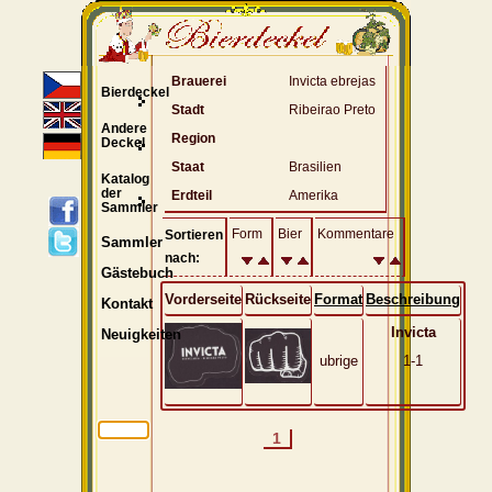
Brauerei
Invicta ebrejas
Bierdeckel
Stadt
Ribeirao Preto
Andere
Region
Deckel
Staat
Brasilien
Katalog
der
Erdteil
Amerika
Sammler
Form
Bier
Kommentare
Sortieren
Sammler
nach:
Gästebuch
Vorderseite
Rückseite
Format
Beschreibung
Kontakt
Invicta
Neuigkeiten
ubrige
1-1
1