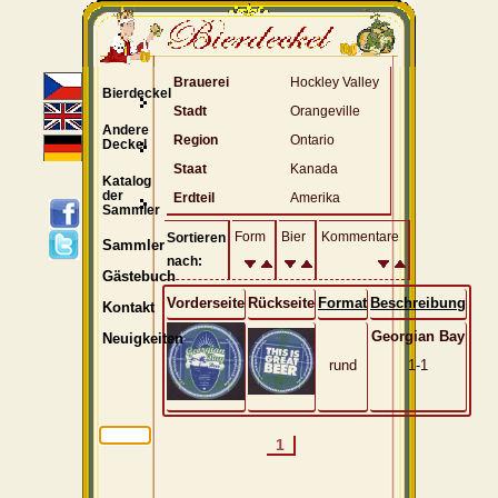
Brauerei
Hockley Valley
Bierdeckel
Stadt
Orangeville
Andere
Region
Ontario
Deckel
Staat
Kanada
Katalog
der
Erdteil
Amerika
Sammler
Form
Bier
Kommentare
Sortieren
Sammler
nach:
Gästebuch
Vorderseite
Rückseite
Format
Beschreibung
Kontakt
Georgian Bay
Neuigkeiten
rund
1-1
1