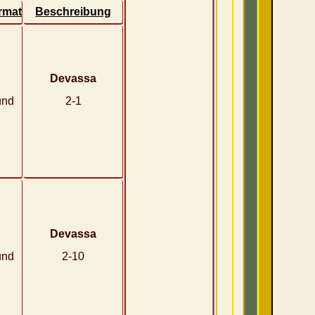
rmat
Beschreibung
Devassa
und
2-1
Devassa
und
2-10