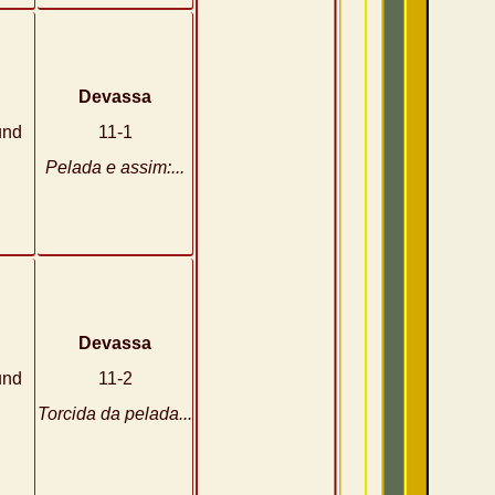
Devassa
und
11-1
Pelada e assim:...
Devassa
und
11-2
Torcida da pelada...