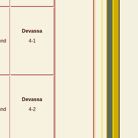
Devassa
und
4-1
Devassa
und
4-2