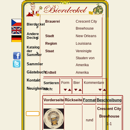
Brauerei
Crescent City
Bierdeckel
Brewhouse
Andere
Stadt
New Orleans
Deckel
Region
Louisiana
Katalog
der
Staat
Vereinigte
Sammler
Staaten von
Sammler
Amerika
Gästebuch
Erdteil
Amerika
Kontakt
Form
Bier
Kommentare
Sortieren
Neuigkeiten
nach:
Vorderseite
Rückseite
Format
Beschreibung
Crescent City
Brewhouse
rund
1-1