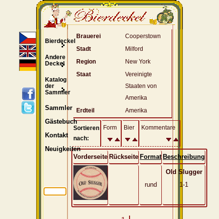
Brauerei
Cooperstown
Bierdeckel
Stadt
Milford
Andere
Region
New York
Deckel
Staat
Vereinigte
Katalog
der
Staaten von
Sammler
Amerika
Sammler
Erdteil
Amerika
Gästebuch
Form
Bier
Kommentare
Sortieren
Kontakt
nach:
Neuigkeiten
Vorderseite
Rückseite
Format
Beschreibung
Old Slugger
rund
1-1