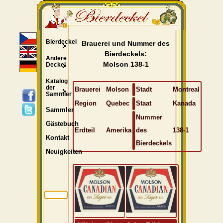
Bierdeckel
Brauerei und Nummer des
Bierdeckels:
Andere
Molson 138-1
Deckel
Katalog
der
Brauerei
Molson
Stadt
Montreal
Sammler
Region
Quebec
Staat
Kanada
Sammler
Nummer
Gästebuch
Erdteil
Amerika
des
138-1
Kontakt
Bierdeckels
Neuigkeiten