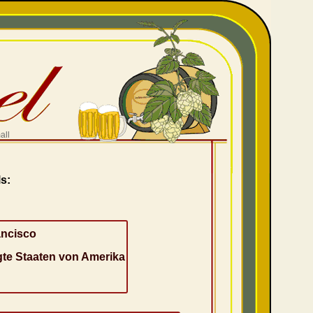
all
s:
ancisco
gte Staaten von Amerika