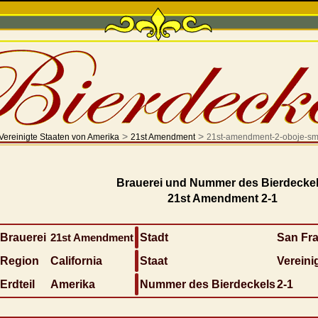
>
>
Vereinigte Staaten von Amerika
21st Amendment
21st-amendment-2-oboje-sm
Brauerei und Nummer des Bierdeckel
21st Amendment 2-1
Brauerei
21st Amendment
Stadt
San Fr
Region
California
Staat
Vereini
Erdteil
Amerika
Nummer des Bierdeckels
2-1