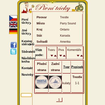
Pivovar
Trestle
Pivní
tácky
Město
Parry Sound
Kraj
Ontario
Jiné
tácky
Stát
Kanada
Katalog
Světadíl
Amerika
sběratelů
Tvaru
Piva
Komentáře
Třídit
Sběratelé
podle:
Návštěvní
kniha
Přední
Zadní
Tvar
Popisek
Kontakt
strana
strana
Novinky
Trestle
kulaty
1-1
1