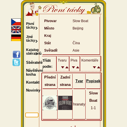
Pivovar
Slow Boat
Pivní
tácky
Město
Beijing
Kraj
Jiné
tácky
Stát
Čína
Katalog
Světadíl
Asie
sběratelů
Tvaru
Piva
Komentáře
Třídit
Sběratelé
podle:
Návštěvní
kniha
Přední
Zadní
Tvar
Popisek
Kontakt
strana
strana
Novinky
Slow
Boat
hranaty
1-1