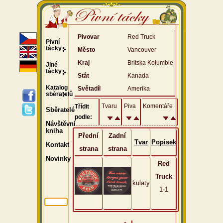
Pivovar
Red Truck
Pivní
tácky
Město
Vancouver
Kraj
Britska Kolumbie
Jiné
tácky
Stát
Kanada
Katalog
Světadíl
Amerika
sběratelů
Tvaru
Piva
Komentáře
Třídit
Sběratelé
podle:
Návštěvní
kniha
Přední
Zadní
Tvar
Popisek
Kontakt
strana
strana
Novinky
Red
Truck
kulaty
1-1