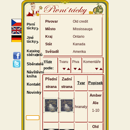
Pivovar
Old credit
Pivní
tácky
Město
Mississauga
Kraj
Ontario
Jiné
tácky
Stát
Kanada
Katalog
Světadíl
Amerika
sběratelů
Tvaru
Piva
Komentáře
Třídit
Sběratelé
podle:
Návštěvní
kniha
Přední
Zadní
Tvar
Popisek
Kontakt
strana
strana
Novinky
Amber
Ale
hranaty
1-10
Old