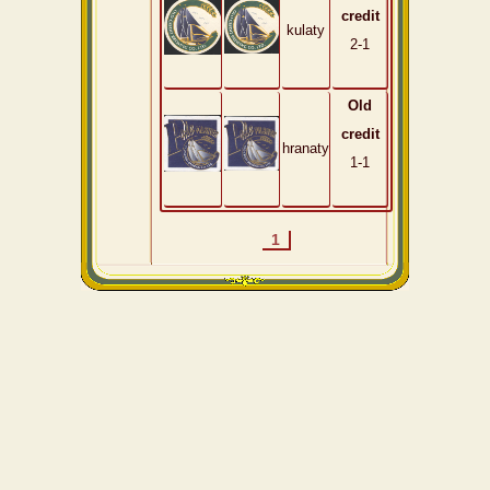
credit
kulaty
2-1
Old
credit
hranaty
1-1
1