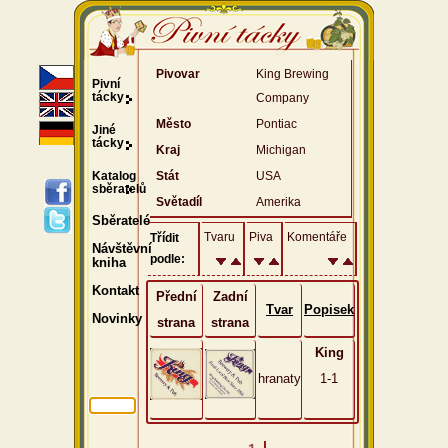
Pivovar
King Brewing
Pivní
tácky
Company
Město
Pontiac
Jiné
tácky
Kraj
Michigan
Katalog
Stát
USA
sběratelů
Světadíl
Amerika
Sběratelé
Tvaru
Piva
Komentáře
Třídit
Návštěvní
podle:
kniha
Kontakt
Přední
Zadní
Tvar
Popisek
Novinky
strana
strana
King
hranaty
1-1