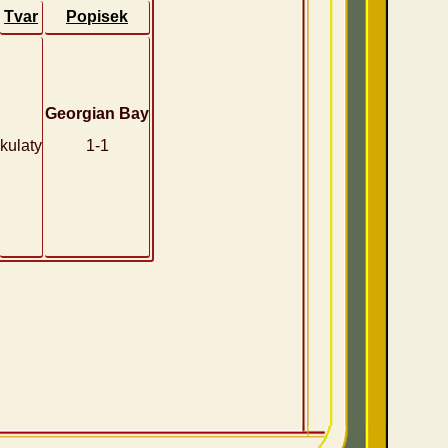
Tvar
Popisek
Georgian Bay
kulaty
1-1