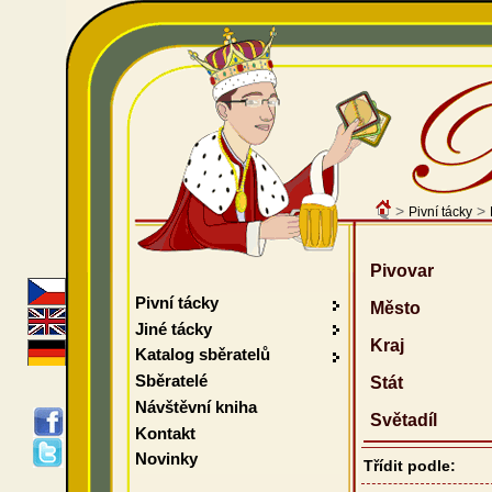
>
>
Pivní tácky
Pivovar
Pivní tácky
Město
Jiné tácky
Kraj
Katalog sběratelů
Sběratelé
Stát
Návštěvní kniha
Světadíl
Kontakt
Novinky
Třídit podle: