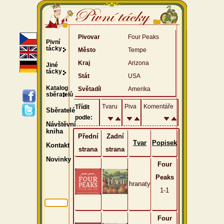
Pivovar
Four Peaks
Pivní
tácky
Město
Tempe
Kraj
Arizona
Jiné
tácky
Stát
USA
Katalog
Světadíl
Amerika
sběratelů
Tvaru
Piva
Komentáře
Třídit
Sběratelé
podle:
Návštěvní
kniha
Přední
Zadní
Tvar
Popisek
Kontakt
strana
strana
Novinky
Four
Peaks
hranaty
1-1
Four