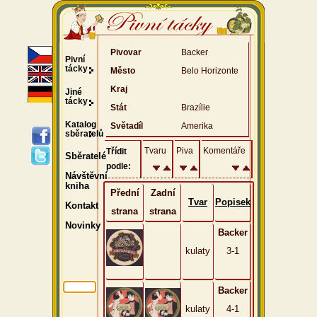
Pivovar
Backer
Pivní
tácky
Město
Belo Horizonte
Kraj
Jiné
tácky
Stát
Brazílie
Katalog
Světadíl
Amerika
sběratelů
Tvaru
Piva
Komentáře
Třídit
Sběratelé
podle:
Návštěvní
kniha
Přední
Zadní
Tvar
Popisek
Kontakt
strana
strana
Novinky
Backer
kulaty
3-1
Backer
kulaty
4-1