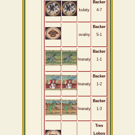
Backer
kulaty
4-7
Backer
ovalny
5-1
Backer
hranaty
1-1
Backer
hranaty
1-2
Backer
hranaty
1-3
Tres
Lobos