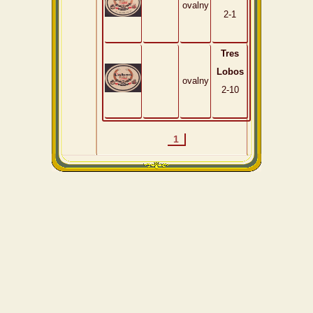
ovalny
2-1
Tres
Lobos
ovalny
2-10
1