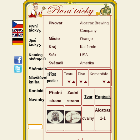
Pivovar
Alcatraz Brewing
Pivní
tácky
Company
Město
Orange
Jiné
tácky
Kraj
Kalifornie
Katalog
Stát
USA
sběratelů
Světadíl
Amerika
Sběratelé
Tvaru
Piva
Komentáře
Třídit
Návštěvní
podle:
kniha
Kontakt
Přední
Zadní
Tvar
Popisek
Novinky
strana
strana
Alcatraz
ovalny
1-1