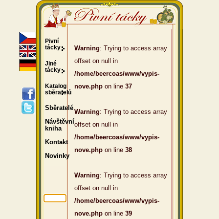
Pivní
tácky
Warning
: Trying to access array
offset on null in
Jiné
tácky
/home/beercoas/www/vypis-
Katalog
nove.php
on line
37
sběratelů
Sběratelé
Warning
: Trying to access array
Návštěvní
offset on null in
kniha
/home/beercoas/www/vypis-
Kontakt
nove.php
on line
38
Novinky
Warning
: Trying to access array
offset on null in
/home/beercoas/www/vypis-
nove.php
on line
39