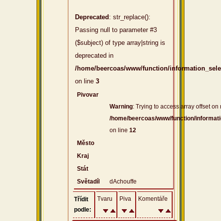
Deprecated
: str_replace():
Passing null to parameter #3
($subject) of type array|string is
deprecated in
/home/beercoas/www/function/information_sel
on line
3
Pivovar
Warning
: Trying to access array offset on 
/home/beercoas/www/function/informat
on line
12
Město
Kraj
Stát
Světadíl
dAchouffe
Tvaru
Piva
Komentáře
Třídit
podle: