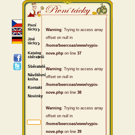
Pivní
tácky
Warning
: Trying to access array
offset on null in
Jiné
tácky
/home/beercoas/www/vypis-
Katalog
nove.php
on line
37
sběratelů
Sběratelé
Warning
: Trying to access array
Návštěvní
offset on null in
kniha
/home/beercoas/www/vypis-
Kontakt
nove.php
on line
38
Novinky
Warning
: Trying to access array
offset on null in
/home/beercoas/www/vypis-
nove.php
on line
39