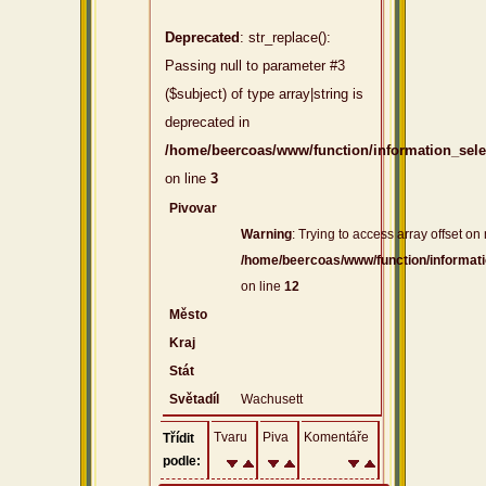
Deprecated
: str_replace():
Passing null to parameter #3
($subject) of type array|string is
deprecated in
/home/beercoas/www/function/information_sel
on line
3
Pivovar
Warning
: Trying to access array offset on 
/home/beercoas/www/function/informat
on line
12
Město
Kraj
Stát
Světadíl
Wachusett
Tvaru
Piva
Komentáře
Třídit
podle: