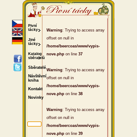
Pivní
tácky
Warning
: Trying to access array
offset on null in
Jiné
tácky
/home/beercoas/www/vypis-
Katalog
nove.php
on line
37
sběratelů
Sběratelé
Warning
: Trying to access array
Návštěvní
offset on null in
kniha
/home/beercoas/www/vypis-
Kontakt
nove.php
on line
38
Novinky
Warning
: Trying to access array
offset on null in
/home/beercoas/www/vypis-
nove.php
on line
39