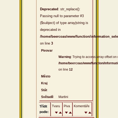
Deprecated
: str_replace():
Passing null to parameter #3
($subject) of type array|string is
deprecated in
/home/beercoas/www/function/information_sel
on line
3
Pivovar
Warning
: Trying to access array offset on 
/home/beercoas/www/function/informat
on line
12
Město
Kraj
Stát
Světadíl
Martini
Tvaru
Piva
Komentáře
Třídit
podle: