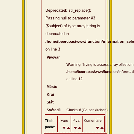
Deprecated
: str_replace():
Passing null to parameter #3
($subject) of type array|string is
deprecated in
/home/beercoas/www/function/information_sel
on line
3
Pivovar
Warning
: Trying to access array offset on 
/home/beercoas/www/function/informat
on line
12
Město
Kraj
Stát
Světadíl
Gluckauf (Gelsenkirchen)
Tvaru
Piva
Komentáře
Třídit
podle: