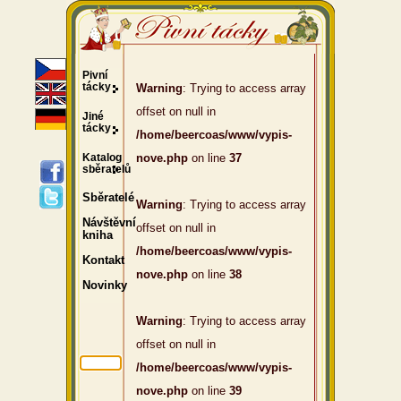
Pivní
tácky
Warning
: Trying to access array
offset on null in
Jiné
tácky
/home/beercoas/www/vypis-
Katalog
nove.php
on line
37
sběratelů
Sběratelé
Warning
: Trying to access array
Návštěvní
offset on null in
kniha
/home/beercoas/www/vypis-
Kontakt
nove.php
on line
38
Novinky
Warning
: Trying to access array
offset on null in
/home/beercoas/www/vypis-
nove.php
on line
39